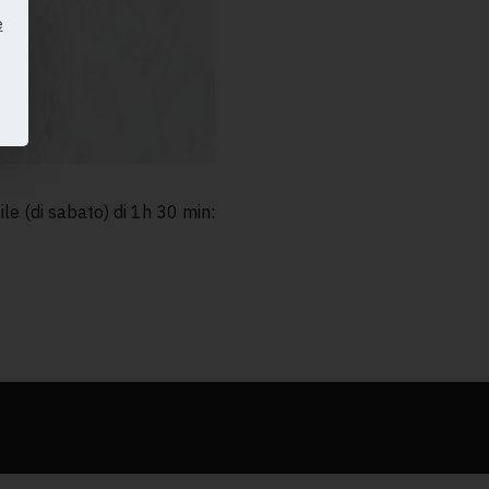
e
e (di sabato) di 1h 30 min: