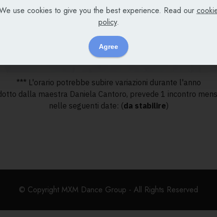
We use cookies to give you the best experience. Read our
cooki
policy
.
Agree
*** L'orario potrebbe subire variazioni durante l'anno
otto dalla maestra Daniela Cantoro, prevede 1 incontro mensil
nelle seguenti date: (
da stabilire
)
© Copyright MXM Dance Group - All Rights Reserved