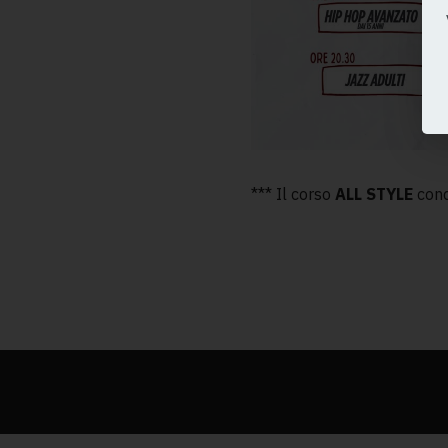
*** Il corso
ALL STYLE
cond