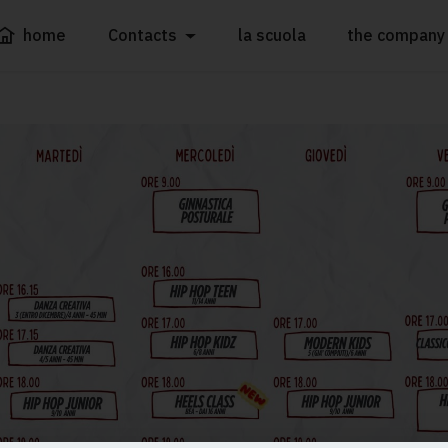
home
Contacts
la scuola
the company